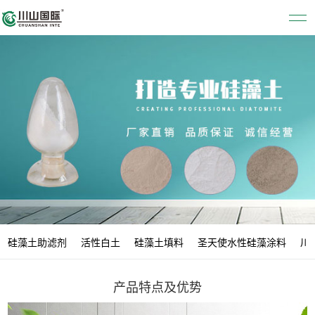
硅藻土助滤剂
活性白土
硅藻土填料
圣天使水性硅藻涂料
川
产品特点及优势