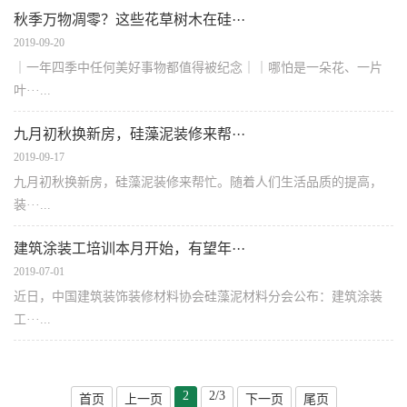
秋季万物凋零？这些花草树木在硅···
2019-09-20
｜一年四季中任何美好事物都值得被纪念｜｜哪怕是一朵花、一片
叶···...
九月初秋换新房，硅藻泥装修来帮···
2019-09-17
九月初秋换新房，硅藻泥装修来帮忙。随着人们生活品质的提高，
装···...
建筑涂装工培训本月开始，有望年···
2019-07-01
近日，中国建筑装饰装修材料协会硅藻泥材料分会公布：建筑涂装
工···...
2
2/3
首页
上一页
下一页
尾页